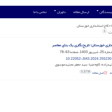
ویسندگان
ارسال مقاله
داوران
تماس با ما
 =
کاخ استانداری خوزستان
1
ات:
داری خوزستان؛ تاریخ‌نگاری یک بنای معاصر
63-78
10.22052/JIAS.2024.255230
تهدزاده؛ کاوه ضیا؛ سید جعفر مجتهدموسوی
5.37 M
ه
اصل مقاله