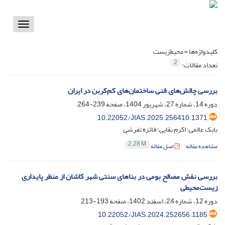
Toggle
vigation
کلیدواژه‌ها =
محیط‌زیست
2
تعداد مقالات:
بررسی چالش‌های فنی ساختمان‌های کم‌کربن در ایران
دوره 14، شماره 27، شهریور 1404، صفحه
239-264
10.22052/JIAS.2025.256410.1371
بابک عالمی؛ اکرم بقایی؛ فائزه تفرشی
2.28 M
مشاهده مقاله
اصل مقاله
بررسی نقش مصالح بومی در بناهای سنتی شهر کاشان از منظر پایداری
زیست‌محیطی
دوره 12، شماره 24، اسفند 1402، صفحه
193-213
10.22052/JIAS.2024.252656.1185