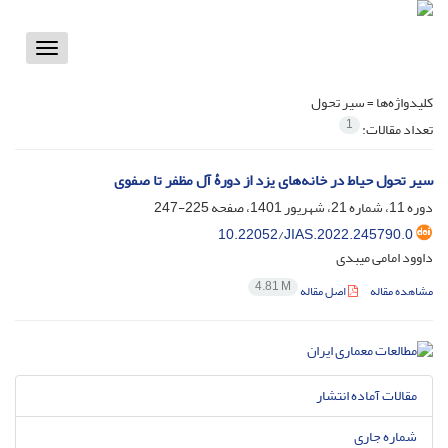
Toggle
vigation
کلیدواژه‌ها =
سیر تحول
1
تعداد مقالات:
سیر تحول حیاط در خانه‌های یزد از دورۀ آل مظفر تا صفوی
دوره 11، شماره 21، شهریور 1401، صفحه
225-247
10.22052/JIAS.2022.245790.0
داوود امامی میبدی
4.81 M
مشاهده مقاله
اصل مقاله
مقالات آماده انتشار
شماره جاری