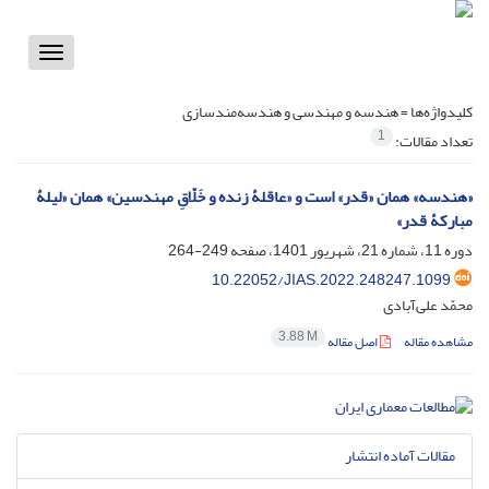
Toggle
vigation
کلیدواژه‌ها =
هندسه و مهندسی و هندسه‌مندسازی
1
تعداد مقالات:
«هندسه» همان «قدر» است و «عاقلۀ زنده و خَلّاقِ مهندسین» همان «لیلۀ
مبارکۀ قدر»
دوره 11، شماره 21، شهریور 1401، صفحه
249-264
10.22052/JIAS.2022.248247.1099
محمّد علی‌آبادی
3.88 M
مشاهده مقاله
اصل مقاله
مقالات آماده انتشار