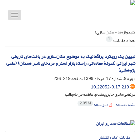
Toggle
vigation
کلیدواژه‌ها =
مکان‌سازی۱
1
تعداد مقالات:
تبیین یک رویکرد پراگماتیک به موضوع مکان‌سازی در بافت‌های تاریخی
شهر ایرانی (نمونۀ مطالعاتی: راسته‌بازار استر و مردخای شهر همدان) (علمی
پژوهشی)
دوره 9، شماره 17، مرداد 1399، صفحه
219-236
10.22052/9.17.219
مرتضی‌هادی جابری‌مقدم؛ فاطمه فرجام‌طلب
2.95 M
مشاهده مقاله
اصل مقاله
مقالات آماده انتشار