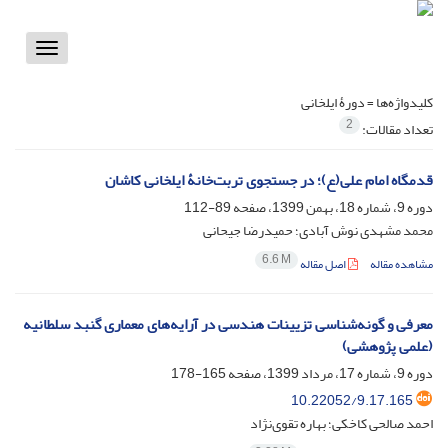
Toggle
vigation
کلیدواژه‌ها =
دورۀ ایلخانی
2
تعداد مقالات:
قدمگاه امام علی(ع)؛ در جستجوی تربت‌خانۀ ایلخانی کاشان
دوره 9، شماره 18، بهمن 1399، صفحه
89-112
محمد مشهدی نوش آبادی؛ حمیدرضا جیحانی
6.6 M
مشاهده مقاله
اصل مقاله
معرفی و گونه‌شناسی تزیینات هندسی در آرایه‌های معماری گنبد سلطانیه
(علمی پژوهشی)
دوره 9، شماره 17، مرداد 1399، صفحه
165-178
10.22052/9.17.165
احمد صالحی کاخکی؛ بهاره تقوی‌نژاد