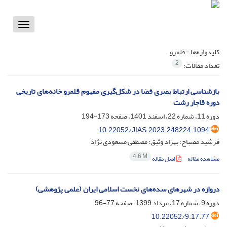
Toggle
vigation
کلیدواژه‌ها =
قلمرو
2
تعداد مقالات:
بازشناسی ارتباط بصری فضا در شکل‌گیری مفهوم قلمرو خانه‌های تاریخی
دوره قاجار رشت
دوره 11، شماره 22، اسفند 1401، صفحه
173-194
10.22052/JIAS.2023.248224.1094
فرشید مصباح؛ بهزاد وثیق؛ مصطفی مسعودی نژاد
4.6 M
مشاهده مقاله
اصل مقاله
دروازه در شهرهای سده‌های نخست اسلامی ایران (علمی پژوهشی)
دوره 9، شماره 17، مرداد 1399، صفحه
77-96
10.22052/9.17.77