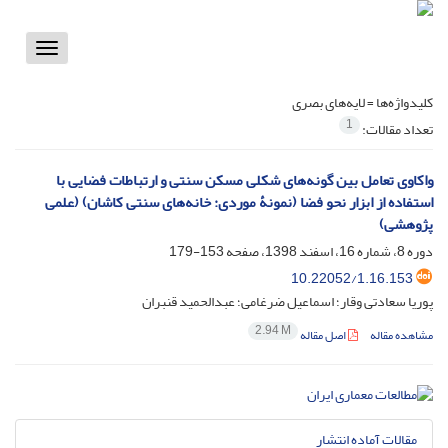
Toggle
vigation
کلیدواژه‌ها =
لایه‌های بصری
1
تعداد مقالات:
واکاوی تعامل بین گونه‌های شکلی مسکن سنتی و ارتباطات فضایی با
استفاده از ابزار نحو فضا (نمونۀ موردی: خانه‌های سنتی کاشان) (علمی
پژوهشی)
دوره 8، شماره 16، اسفند 1398، صفحه
153-179
10.22052/1.16.153
پوریا سعادتی وقار؛ اسماعیل ضرغامی؛ عبدالحمید قنبران
2.94 M
مشاهده مقاله
اصل مقاله
مقالات آماده انتشار