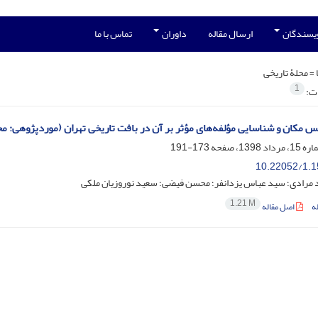
ویسندگان
ارسال مقاله
داوران
تماس با ما
 =
محلۀ تاریخی
1
ات:
کان و شناسایی مؤلفه‌های مؤثر بر آن در بافت تاریخی تهران (موردپژوهی: محل
173-191
10.22052/1.1
مرادی؛ سید عباس یزدانفر؛ محسن فیضی؛ سعید نوروزیان ملکی
1.21 M
ه
اصل مقاله