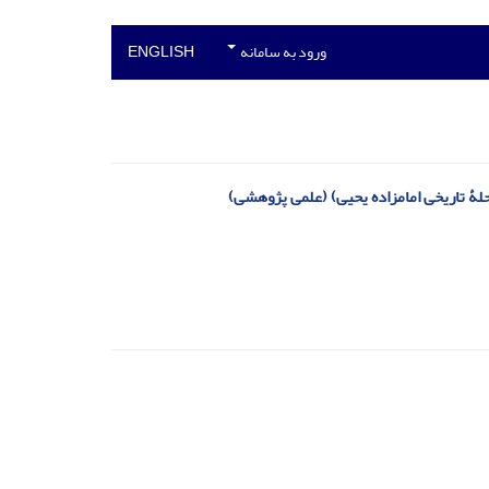
ورود به سامانه
ENGLISH
ۀ تاریخی امامزاده یحیی) (علمی پژوهشی)