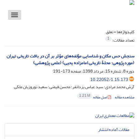
Toggle
vigation
کلیدواژه‌ها =
تعلق
1
تعداد مقالات:
سنجش حس مکان و شناسایی مؤلفه‌های مؤثر بر آن در بافت تاریخی تهران
(موردپژوهی: محلۀ تاریخی امامزاده یحیی) (علمی پژوهشی)
دوره 8، شماره 15، مرداد 1398، صفحه
173-191
10.22052/1.15.173
آرش محمد مرادی؛ سید عباس یزدانفر؛ محسن فیضی؛ سعید نوروزیان ملکی
1.21 M
مشاهده مقاله
اصل مقاله
مقالات آماده انتشار