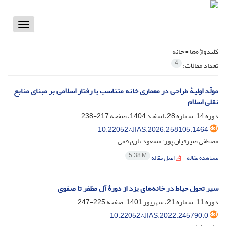
Toggle
vigation
کلیدواژه‌ها =
خانه
4
تعداد مقالات:
مولّد اولیۀ طراحی در معماری خانه متناسب با رفتار اسلامی بر مبنای منابع
نقلی اسلام
دوره 14، شماره 28، اسفند 1404، صفحه
217-238
10.22052/JIAS.2026.258105.1464
مصطفی صیرفیان پور؛ مسعود ناری قمی
5.38 M
مشاهده مقاله
اصل مقاله
سیر تحول حیاط در خانه‌های یزد از دورۀ آل مظفر تا صفوی
دوره 11، شماره 21، شهریور 1401، صفحه
225-247
10.22052/JIAS.2022.245790.0