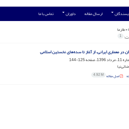
ویسندگان
ارسال مقاله
داوران
تماس با ما
 =
طارما
1
ات:
ن در معماری ایرانی، از آغاز تا سده‌های نخستین اسلامی
125-144
ائی‌نیا
4.92 M
ه
اصل مقاله