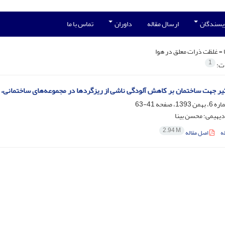
ویسندگان
ارسال مقاله
داوران
تماس با ما
 =
غلظت ذرات معلق در هوا
1
ات:
یر جهت ساختمان بر کاهش آلودگی ناشی از ریزگردها در مجموعه‌های ساختمانی، م
41-63
یهیمی؛ محسن بینا
2.94 M
ه
اصل مقاله