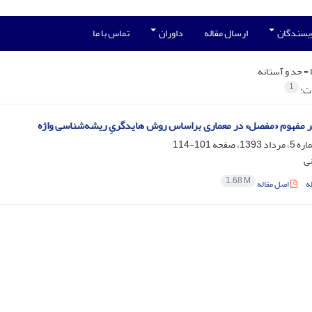
ویسندگان
ارسال مقاله
داوران
تماس با ما
 =
حد و آستانه
1
ات:
 مفهوم «مفصل» در معماری براساس روش هایدگریِ ریشه‌شناسی واژه
101-114
نی
1.68 M
ه
اصل مقاله