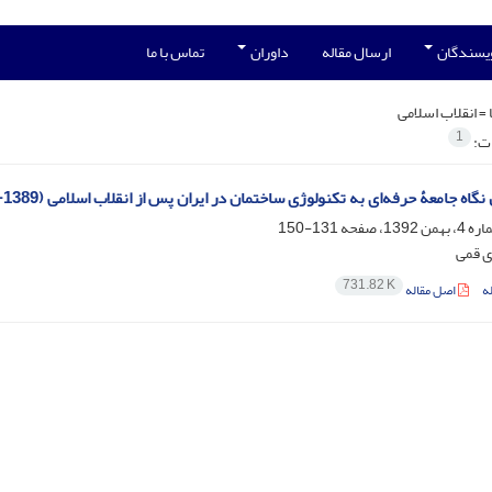
ویسندگان
ارسال مقاله
داوران
تماس با ما
 =
انقلاب اسلامی
1
ات:
 جامعۀ حرفه‌ای به تکنولوژی ساختمان در ایران پس از انقلاب اسلامی (1389-1357) در خلال مطبوعات تخصصی
131-150
ی قمی
731.82 K
ه
اصل مقاله