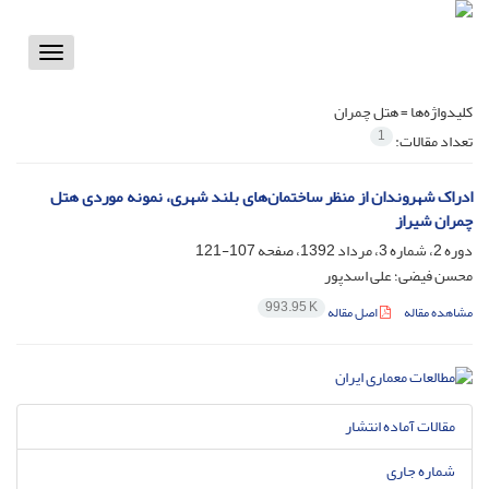
Toggle
vigation
کلیدواژه‌ها =
هتل چمران
1
تعداد مقالات:
ادراک شهروندان از منظر ساختمان‌های بلند شهری، نمونه موردی هتل
چمران شیراز
دوره 2، شماره 3، مرداد 1392، صفحه
107-121
محسن فیضی؛ علی اسدپور
993.95 K
مشاهده مقاله
اصل مقاله
مقالات آماده انتشار
شماره جاری