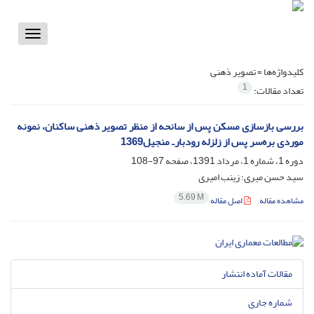
Toggle
vigation
کلیدواژه‌ها =
تصویر ذهنی
1
تعداد مقالات:
بررسی بازسازی مسکن پس از سانحه از منظر تصویر ذهنی ساکنان، نمونه
موردی بره‌سر پس از زلزله رودبارـ منجیل1369
دوره 1، شماره 1، مرداد 1391، صفحه
97-108
سید حسن میری؛ زینب امیری
5.69 M
مشاهده مقاله
اصل مقاله
مقالات آماده انتشار
شماره جاری