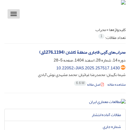
Toggle
vigation
کلیدواژه‌ها =
محراب
1
تعداد مقالات:
محراب‌های گچی قاجاری منطقۀ کاشان (1194ـ1276ق)
دوره 14، شماره 28، اسفند 1404، صفحه
5-28
10.22052/JIAS.2025.257517.1430
شیما نگهبان؛ محمدرضا غیاثیان؛ محمد مشهدی نوش آبادی
6.6 M
مشاهده مقاله
اصل مقاله
مقالات آماده انتشار
شماره جاری