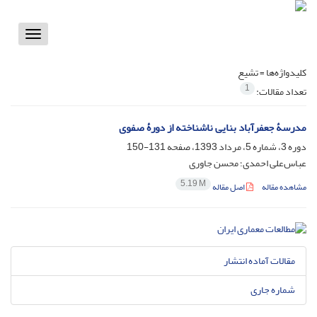
Toggle
vigation
کلیدواژه‌ها =
تشیع
1
تعداد مقالات:
مدرسۀ جعفرآباد بنایی ناشناخته از دورۀ صفوی
دوره 3، شماره 5، مرداد 1393، صفحه
131-150
عباس‌علی احمدی؛ محسن جاوری
5.19 M
مشاهده مقاله
اصل مقاله
مقالات آماده انتشار
شماره جاری