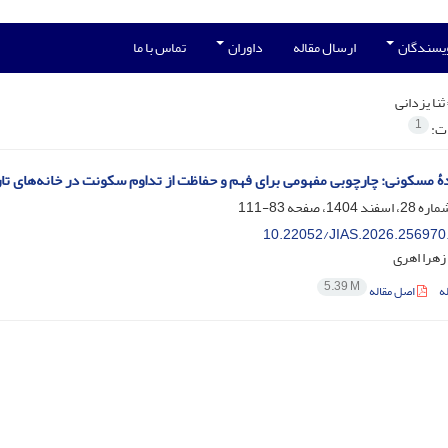
ویسندگان
ارسال مقاله
داوران
تماس با ما
ثنا یزدانی
1
ات:
ۀ مسکونی: چارچوبی مفهومی برای فهم و حفاظت از تداوم سکونت در خانه‌های تا
83-111
10.22052/JIAS.2026.256970
 زهرا اهری
5.39 M
ه
اصل مقاله