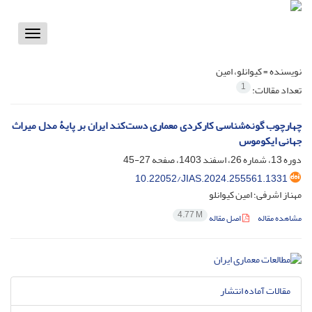
Toggle
vigation
نویسنده =
کیوانلو، امین
1
تعداد مقالات:
چهارچوب گونه‌شناسی کارکردی معماری دست‌کند ایران بر پایۀ مدل میراث
جهانی ایکوموس
دوره 13، شماره 26، اسفند 1403، صفحه
27-45
10.22052/JIAS.2024.255561.1331
مهناز اشرفی؛ امین کیوانلو
4.77 M
مشاهده مقاله
اصل مقاله
مقالات آماده انتشار