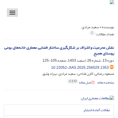
Toggle
vigation
نویسنده =
سعید مرادی
1
تعداد مقالات:
نقش محرمیت و اشراف بر شکل‌‌گیری ساختار فضایی معماری خانه‌های بومی
روستای هجیج
دوره 13، شماره 26، اسفند 1403، صفحه
105-125
10.22052/JIAS.2025.256029.1353
مسعود رضائی؛ کارن فتاحی؛ سعید مرادی؛ بهزاد وثیق
4.8 M
مشاهده مقاله
اصل مقاله
مقالات آماده انتشار