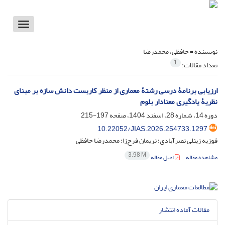
Toggle
vigation
نویسنده =
حافظی، محمدرضا
1
تعداد مقالات:
ارزیابی برنامۀ درسی رشتۀ معماری از منظر کاربست دانش سازه بر مبنای
نظریۀ یادگیری معنادار بلوم
دوره 14، شماره 28، اسفند 1404، صفحه
197-215
10.22052/JIAS.2026.254733.1297
فوزیه زینلی نصرآبادی؛ نریمان فرح‌زا؛ محمدرضا حافظی
3.98 M
مشاهده مقاله
اصل مقاله
مقالات آماده انتشار