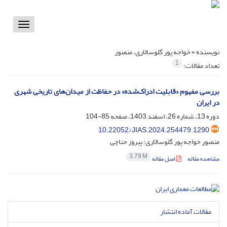
Toggle
vigation
نویسنده =
خواجه پور گلوسالاری، منصور
1
تعداد مقالات:
بررسی مفهوم «قابلیت ادراک‌شده» در حفاظت از میدان‌های تاریخی شهری
در ایران
دوره 13، شماره 26، اسفند 1403، صفحه
85-104
10.22052/JIAS.2024.254479.1290
منصور خواجه پور گلوسالاری؛ پیروز حناچی
3.79 M
مشاهده مقاله
اصل مقاله
مقالات آماده انتشار