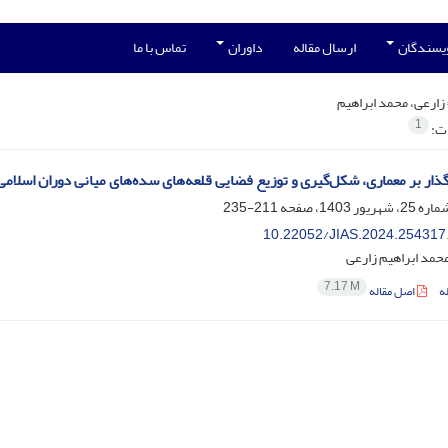
ویسندگان
ارسال مقاله
داوران
تماس با ما
زارعی، محمد ابراهیم
1
ات:
گذار بر معماری، شکل‌گیری و توزیع فضایی قلعه‌های سده‌های میانی دوران اسلام
211-235
10.22052/JIAS.2024.254317
 محمد ابراهیم زارعی
7.17 M
ه
اصل مقاله