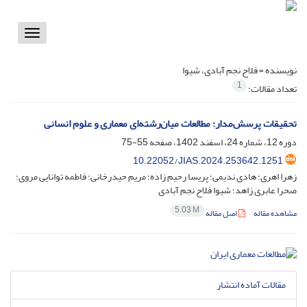
Toggle
vigation
نویسنده =
فلاح نجم آبادی، شیوا
1
تعداد مقالات:
تحقیقات پرسش‌مدار: مطالعات میان‌رشته‌ای معماری و علوم انسانی
دوره 12، شماره 24، اسفند 1402، صفحه
55-75
10.22052/JIAS.2024.253642.1251
زهرا اهری؛ هادی ندیمی؛ پریسا رحیم زاده؛ مریم حیدرخانی؛ فاطمه توانایی مروی؛
صحرا عابری زاهد؛ شیوا فلاح نجم آبادی
5.03 M
مشاهده مقاله
اصل مقاله
مقالات آماده انتشار