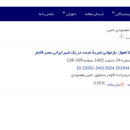
ویسندگان
ارسال مقاله
داوران
تماس با ما
مقصودی، امین
1
ات:
ا اهواز؛ بازخوانی تجربۀ تجدد در یک شهر ایرانی عصر قاجار
109-128
10.22052/JIAS.2024.252934
جتهدزاده؛ کاوه رستم‌پور؛ امین مقصودی
6.88 M
ه
اصل مقاله