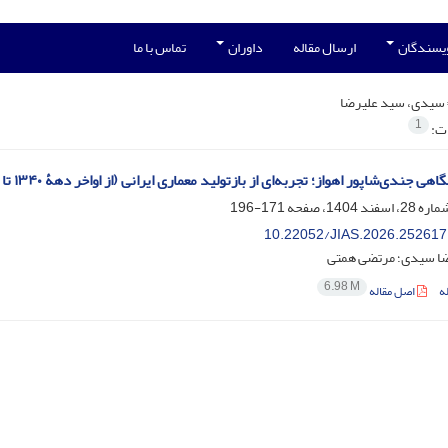
ویسندگان
ارسال مقاله
داوران
تماس با ما
سیدی، سید علیرضا
1
ات:
 جندی‌شاپور اهواز؛ تجربه‌ای از بازتولید معماری ایرانی (از اواخر دهۀ ۱۳۴۰ تا انقلاب اسلامی)
171-196
10.22052/JIAS.2026.252617
ا سیدی؛ مرتضی همتی
6.98 M
ه
اصل مقاله