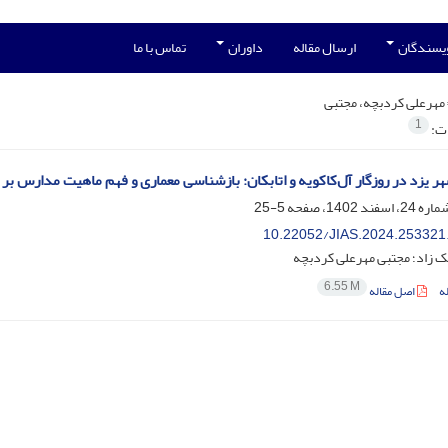
ویسندگان
ارسال مقاله
داوران
تماس با ما
مهرعلی کردبچه، مجتبی
1
ات:
 یزد در روزگار آل‌کاکویه و اتابکان: بازشناسی معماری و فهم ماهیت مدارس بر
5-25
10.22052/JIAS.2024.253321
یک زاد؛ مجتبی مهرعلی کردبچه
6.55 M
ه
اصل مقاله