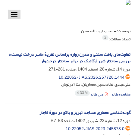
Toggle
vigation
نویسنده =
معماریان، غلامحسین
2
تعداد مقالات:
تفاوت‌های بافت سنتی و مدرن زواره براساس نظریۀ «شهر درخت نیست»:
بررسی ساختار شهر ارگانیک در برابر ساختار درخت‌وار
دوره 14، شماره 28، اسفند 1404، صفحه
261-271
10.22052/JIAS.2026.257728.1444
علی عبدی؛ غلامحسین معماریان؛ منا آذرنوش
4.33 M
مشاهده مقاله
اصل مقاله
گونه‌شناسی معماری مساجد تبریز و باکو در دورۀ قاجار
دوره 12، شماره 23، شهریور 1402، صفحه
53-67
10.22052/JIAS.2023.245873.0