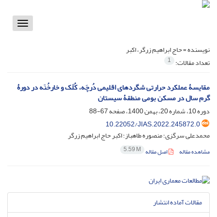
Toggle
vigation
نویسنده =
حاج ابراهیم زرگر، اکبر
1
تعداد مقالات:
مقایسۀ عملکرد حرارتی شگردهای اقلیمی دُرچَه، کُلَک و خارخُنَه در دورۀ
گرم سال در مسکن بومی منطقۀ سیستان
دوره 10، شماره 20، بهمن 1400، صفحه
67-88
10.22052/JIAS.2022.245872.0
محمدعلی سرگزی؛ منصوره طاهباز؛ اکبر حاج ابراهیم زرگر
5.59 M
مشاهده مقاله
اصل مقاله
مقالات آماده انتشار