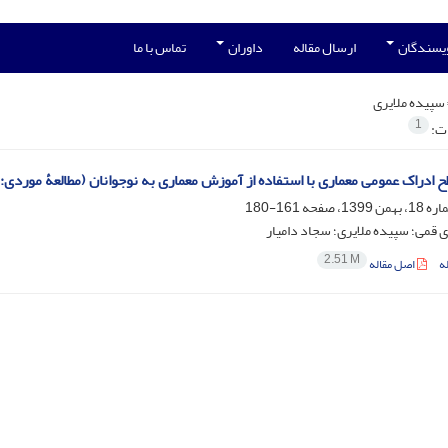
ویسندگان
ارسال مقاله
داوران
تماس با ما
سپیده ملایری
1
ات:
ح ادراک عمومی معماری با استفاده از آموزش معماری به نوجوانان (مطالعۀ موردی
161-180
 قمی؛ سپیده ملایری؛ سجاد دامیار
2.51 M
ه
اصل مقاله