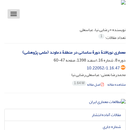
Toggle
vigation
نویسنده =
رضایی نیا، عباسعلی
1
تعداد مقالات:
معماری نویافتۀ دورۀ ساسانی در منطقۀ دماوند (علمی پژوهشی)
دوره 8، شماره 16، اسفند 1398، صفحه
47-60
10.22052/1.16.47
محمدرضا نعمتی؛ عباسعلی رضایی نیا
1.64 M
مشاهده مقاله
اصل مقاله
مقالات آماده انتشار
شماره جاری