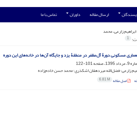
ویسندگان
ارسال مقاله
داوران
تماس با ما
ابراهیم زارعی، محمد
1
ات:
ماری مسکونی دورۀ آل‌مظفر در منطقۀ یزد و جایگاه آن‌ها در خانه‌های این دوره
101-122
یم زارعی؛ فضل‌الله میردهقان اشکذری؛ محمد حسن خادم‌زاده
6.81 M
ه
اصل مقاله