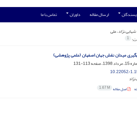
ویسندگان
ارسال مقاله
داوران
تماس با ما
شهابی نژاد، علی
1
ات:
گیری میدان نقش ‌جهان اصفهان (علمی پژوهشی)
113-131
10.22052/1.1
نژاد
1.67 M
ه
اصل مقاله