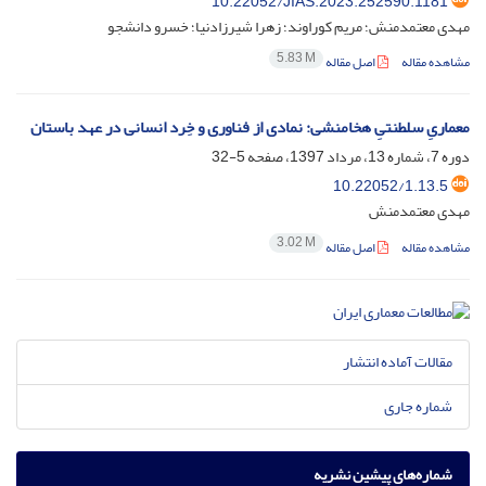
10.22052/JIAS.2023.252590.1181
مهدی معتمدمنش؛ مریم کوراوند؛ زهرا شیرزادنیا؛ خسرو دانشجو
5.83 M
مشاهده مقاله
اصل مقاله
معماریِ سلطنتیِ هخامنشی: نمادی از فناوری و خِرد انسانی در عهد باستان
دوره 7، شماره 13، مرداد 1397، صفحه
5-32
10.22052/1.13.5
مهدی معتمدمنش
3.02 M
مشاهده مقاله
اصل مقاله
مقالات آماده انتشار
شماره جاری
شماره‌های پیشین نشریه