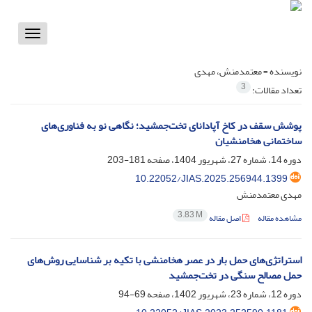
Toggle
vigation
نویسنده =
معتمدمنش، مهدی
3
تعداد مقالات:
پوشش سقف در کاخ آپادانای تخت‌جمشید؛ نگاهی نو به فناوری‌های
ساختمانی هخامنشیان
دوره 14، شماره 27، شهریور 1404، صفحه
181-203
10.22052/JIAS.2025.256944.1399
مهدی معتمدمنش
3.83 M
مشاهده مقاله
اصل مقاله
استراتژی‌های حمل بار در عصر هخامنشی با تکیه بر شناسایی روش‌های
حمل مصالح سنگی در تخت‌جمشید
دوره 12، شماره 23، شهریور 1402، صفحه
69-94