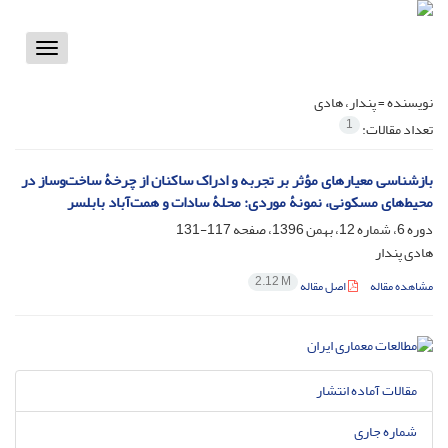
Toggle
vigation
نویسنده =
پندار، هادی
1
تعداد مقالات:
بازشناسی معیارهای مؤثر بر تجربه و ادراک ساکنان از چرخۀ ساخت‌وساز در
محیط‌های مسکونی، نمونۀ موردی: محلۀ سادات و همت‌آباد بابلسر
دوره 6، شماره 12، بهمن 1396، صفحه
117-131
هادی پندار
2.12 M
مشاهده مقاله
اصل مقاله
مقالات آماده انتشار
شماره جاری