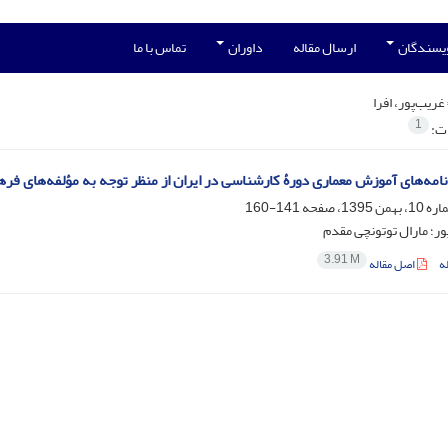
ویسندگان
ارسال مقاله
داوران
تماس با ما
غریب‌پور، افرا
1
ات:
رنامه‌های آموزش معماری دورۀ کارشناسی در ایران از منظر توجه به مؤلفه‌های فر
141-160
پور؛ مارال توتونچی مقدم
3.91 M
ه
اصل مقاله