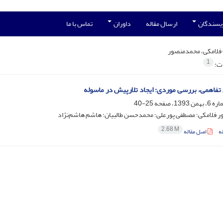
ویسندگان
ارسال مقاله
داوران
تماس با ما
فلامکی، محمدمنصور
1
ات:
تفاهمی، بررسی موردی: ایجاد تلارپیش در ماسوله
25-40
 فلامکی؛ مصطفی پورعلی؛ محمدحسن طالبیان؛ هاشم هاشم‌نژاد
2.68 M
ه
اصل مقاله