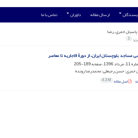
ویسندگان
ارسال مقاله
داوران
تماس با ما
پاسیان خمری، رضا
1
ات:
ی مساجد بلوچستان ایران، از دورۀ قاجاریه تا معاصر
189-205
ن خمری؛ حسن رجبعلی؛ محمدرضا رونده
4.3 M
ه
اصل مقاله