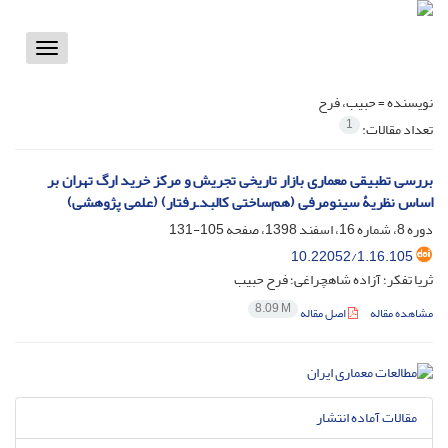
Toggle
vigation
نویسنده =
حبیب، فرح
1
تعداد مقالات:
بررسی تطبیقی معماری بازار تاریخی تجریش و مرکز خرید ارگ تهران بر
اساس نظریۀ سینومرفی (هم‌ساختی کالبد‌ـ‌رفتار) (علمی پژوهشی)
دوره 8، شماره 16، اسفند 1398، صفحه
105-131
10.22052/1.16.105
ثریا تفکر؛ آزاده شاهچراغی؛ فرح حبیب
8.09 M
مشاهده مقاله
اصل مقاله
مقالات آماده انتشار