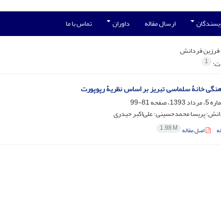
ویسندگان
ارسال مقاله
داوران
تماس با ما
فرزین فردانش
1
ات:
نگی خانۀ سلماسی تبریز بر اساس نظریۀ رپوپورت
81-99
انش؛ پریسا محمدحسینی؛ علی‌اکبر حیدری
1.98 M
ه
اصل مقاله