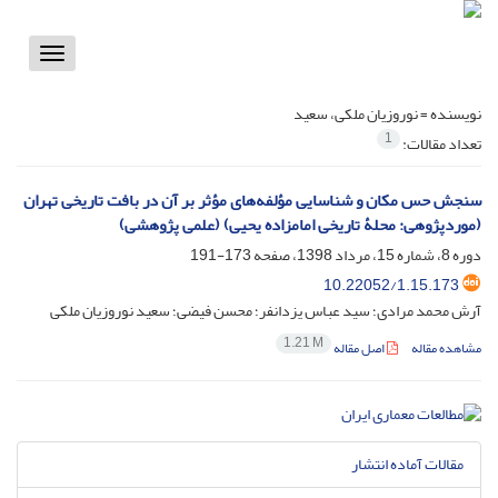
Toggle
vigation
نویسنده =
نوروزیان ملکی، سعید
1
تعداد مقالات:
سنجش حس مکان و شناسایی مؤلفه‌های مؤثر بر آن در بافت تاریخی تهران
(موردپژوهی: محلۀ تاریخی امامزاده یحیی) (علمی پژوهشی)
دوره 8، شماره 15، مرداد 1398، صفحه
173-191
10.22052/1.15.173
آرش محمد مرادی؛ سید عباس یزدانفر؛ محسن فیضی؛ سعید نوروزیان ملکی
1.21 M
مشاهده مقاله
اصل مقاله
مقالات آماده انتشار