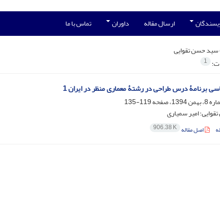
ویسندگان
ارسال مقاله
داوران
تماس با ما
سید حسن تقوایی
1
ات:
ی برنامۀ درس طراحی در رشتۀ معماری منظر در ایران 1
119-135
قوایی؛ امیر سمیاری
906.38 K
ه
اصل مقاله