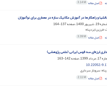
3.14 M
ه
اصل مقاله
چالشها و راهکارها در آموزش مکانیک سازه در معماری برای نوآموزان
137-164
 فرزین ایزدپناه
3.39 M
ه
اصل مقاله
داری لرزه‌ای سه قوس ایرانی (علمی پژوهشی)
142-163
10.22052/9.1
پناه؛ سروناز سرداری
2.11 M
ه
اصل مقاله