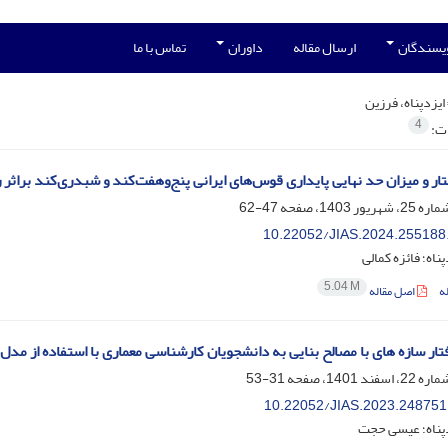
ویسندگان
ارسال مقاله
داوران
تماس با ما
ایزدپناه، فرزین
4
ات:
ار و میزان حد نهایی پایداری قوس‌های ایرانی پنج‌وهفت‌کند و شبدری‌کند براثر
47-62
10.22052/JIAS.2024.255188
ناه؛ فائزه کمالی
5.04 M
ه
اصل مقاله
ار سازه های با مصالح بنایی به دانشجویان کارشناسی معماری با استفاده از مد
31-53
10.22052/JIAS.2023.248751
دپناه؛ عیسی حجت