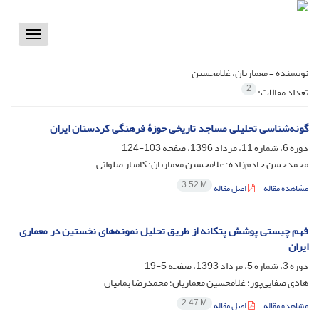
Toggle
vigation
نویسنده =
معماریان، غلامحسین
2
تعداد مقالات:
گونه‌شناسی تحلیلی مساجد تاریخی حوزۀ فرهنگی کردستان ایران
دوره 6، شماره 11، مرداد 1396، صفحه
103-124
محمدحسن خادم‌زاده؛ غلامحسین معماریان؛ کامیار صلواتی
3.52 M
مشاهده مقاله
اصل مقاله
فهم چیستی پوشش پتکانه از طریق تحلیل نمونه‌های نخستین در معماری
ایران
دوره 3، شماره 5، مرداد 1393، صفحه
5-19
هادی صفایی‌پور؛ غلامحسین معماریان؛ محمدرضا بمانیان
2.47 M
مشاهده مقاله
اصل مقاله