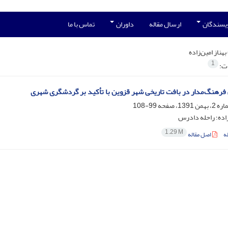
ویسندگان
ارسال مقاله
داوران
تماس با ما
بهناز امین‌زاده
1
ات:
 فرهنگ‌مدار در بافت تاریخی شهر قزوین با تأکید بر گردشگری شهری
99-108
‌زاده؛ راحله دادرس
1.29 M
ه
اصل مقاله