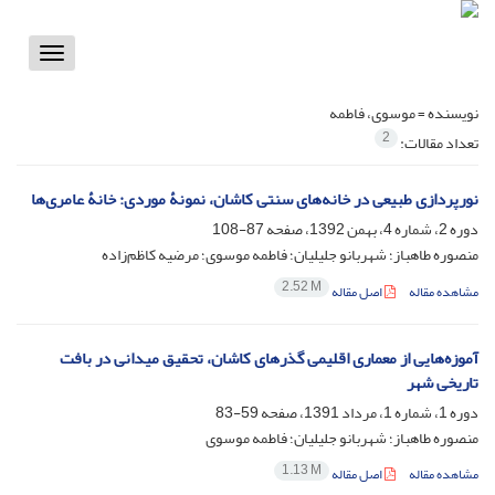
Toggle
vigation
نویسنده =
موسوی، فاطمه
2
تعداد مقالات:
نورپردازی طبیعی در خانه‌های سنتی کاشان، نمونۀ موردی: خانۀ عامری‌ها
دوره 2، شماره 4، بهمن 1392، صفحه
87-108
منصوره طاهباز؛ شهربانو جلیلیان؛ فاطمه موسوی؛ مرضیه کاظم‌زاده
2.52 M
مشاهده مقاله
اصل مقاله
آموزه‌هایی از معماری اقلیمی گذرهای کاشان، تحقیق میدانی در بافت
تاریخی شهر
دوره 1، شماره 1، مرداد 1391، صفحه
59-83
منصوره طاهباز؛ شهربانو جلیلیان؛ فاطمه موسوی
1.13 M
مشاهده مقاله
اصل مقاله