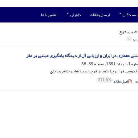
ویسندگان
ارسال مقاله
داوران
تماس با ما
حبیب، فرح
1
ات:
ی معماری در ایران و ارزیابی آن از دیدگاه یادگیری مبتنی بر مغز
39-58
دوسی فر؛ ایرج اعتصام؛ فرح حبیب؛ هاجر پناهی برجای
271.6 K
ه
اصل مقاله