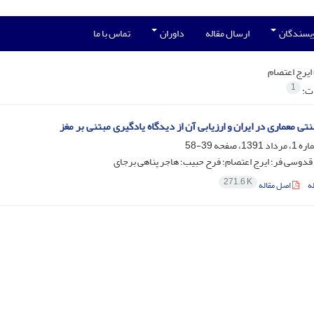
ویسندگان
ارسال مقاله
داوران
تماس با ما
ایرج اعتصام
1
ات:
ی معماری در ایران و ارزیابی آن از دیدگاه یادگیری مبتنی بر مغز
39-58
دوسی فر؛ ایرج اعتصام؛ فرح حبیب؛ هاجر پناهی برجای
271.6 K
ه
اصل مقاله